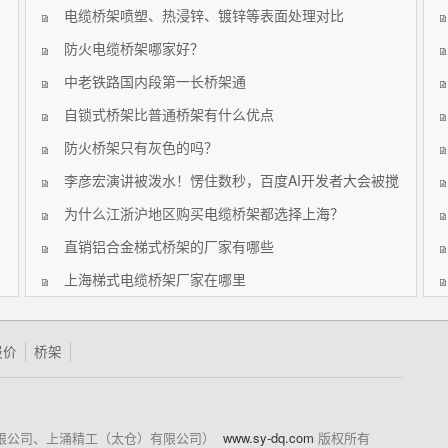
电缆桥架喷塑、热浸锌、镀锌等表面处理对比
防火电缆桥架哪家好？
中老铁路国内段第一长桥架通
自锁式桥架比普通桥架有什么优点
防火桥架只有灰色的吗？
李彦宏演讲被泼水！愣住数秒，百度AI开发者大会被搅
局
为什么江浙沪地区购买电缆桥架都选择上海？
直销铝合金梯式桥架的厂家有哪些
上海梯式电缆桥架厂家在哪里
报价
桥架
成套设备有限公司、上涌精工（太仓）有限公司）
www.sy-dq.com
版权所有